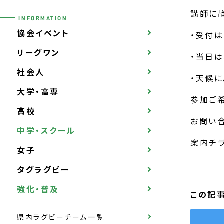
講師に
INFORMATION
協会イベント
・受付は
リーグワン
・当日は
社会人
・天候
大学・高専
参加ご
高校
お問い合
中学・スクール
案内チ
女子
タグラグビー
強化・普及
この記
県内ラグビーチーム一覧